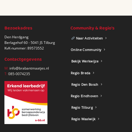
Bezoekadres
Community & Regio's
Den Herdgang
Naar Activiteiten
Berlagehof 60 - 5041 JS Tilburg
KvK-nummer: 89573552
Online Community
Contactgegevens
Bekijk Werkwijze
M:
info@brabantmaatjes.nl
Regio Breda
T:
085-0074235
Regio Den Bosch
Regio Eindhoven
Regio Tilburg
Regio Waalwijk