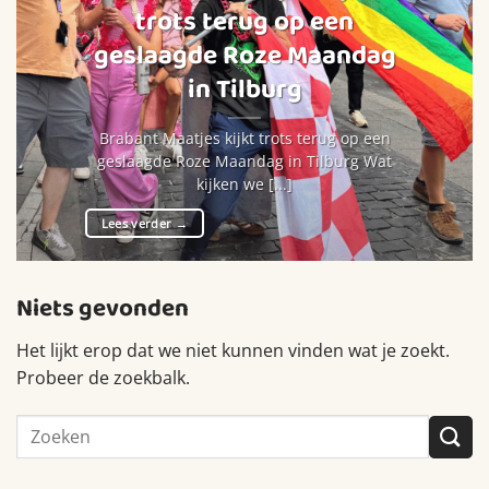
trots terug op een
geslaagde Roze Maandag
in Tilburg
Brabant Maatjes kijkt trots terug op een
geslaagde Roze Maandag in Tilburg Wat
kijken we [...]
Lees verder
→
Niets gevonden
Het lijkt erop dat we niet kunnen vinden wat je zoekt.
Probeer de zoekbalk.