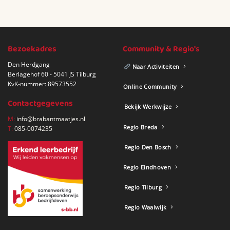
Bezoekadres
Community & Regio's
Den Herdgang
Naar Activiteiten
Berlagehof 60 - 5041 JS Tilburg
KvK-nummer: 89573552
Online Community
Contactgegevens
Bekijk Werkwijze
M:
info@brabantmaatjes.nl
Regio Breda
T:
085-0074235
Regio Den Bosch
Regio Eindhoven
Regio Tilburg
Regio Waalwijk