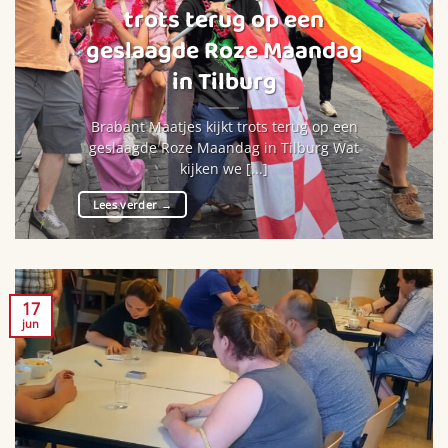
trots terug op een
geslaagde Roze Maandag
in Tilburg
Brabant Maatjes kijkt trots terug op een
geslaagde Roze Maandag in Tilburg Wat
kijken we [...]
Lees verder
→
17
jun