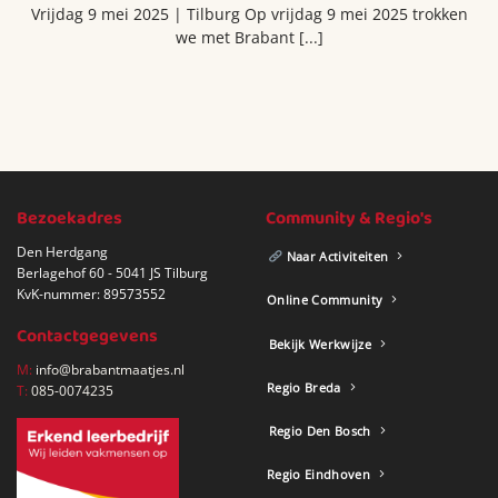
Vrijdag 9 mei 2025 | Tilburg Op vrijdag 9 mei 2025 trokken
we met Brabant [...]
Bezoekadres
Community & Regio's
Den Herdgang
Naar Activiteiten
Berlagehof 60 - 5041 JS Tilburg
KvK-nummer: 89573552
Online Community
Contactgegevens
Bekijk Werkwijze
M:
info@brabantmaatjes.nl
Regio Breda
T:
085-0074235
Regio Den Bosch
Regio Eindhoven