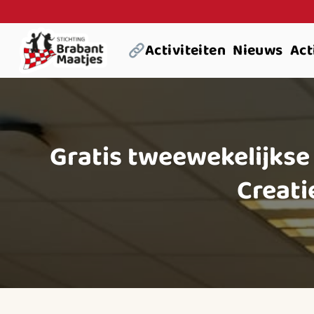
Ga
naar
Activiteiten
Nieuws
Act
inhoud
Gratis tweewekelijkse
Creati