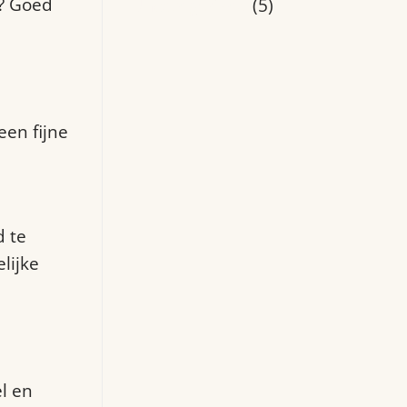
n? Goed
Uncategorized
(5)
een fijne
 te
lijke
l en