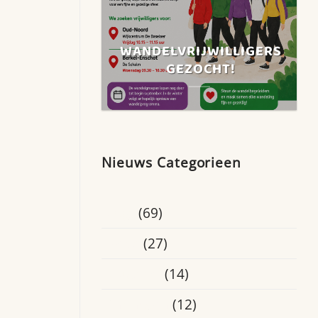
WANDELVRIJWILLIGERS
GEZOCHT!
Nieuws Categorieen
Blogs
(69)
Breda
(27)
Educatief
(14)
Eindhoven
(12)