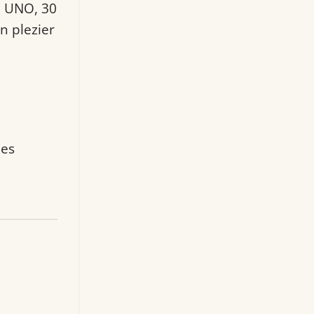
e, UNO, 30
n plezier
e
jes