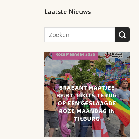
Laatste Nieuws
BRABANT MAATJES
KIJKT TROTS TERUG
OP EEN GESLAAGDE
ROZE MAANDAG IN
TILBURG