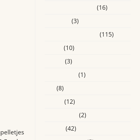
Ervaringsverhalen
(16)
Heusden
(3)
Laatste Activiteiten
(115)
Media
(10)
Online
(3)
Oosterhout
(1)
Oss
(8)
Overig
(12)
Roosendaal
(2)
Tilburg
(42)
pelletjes