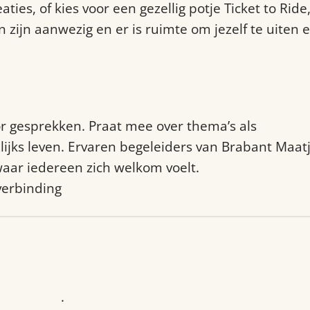
ies, of kies voor een gezellig potje Ticket to Rid
 zijn aanwezig en er is ruimte om jezelf te uiten e
voor gesprekken. Praat mee over thema’s als
mental
jks leven. Ervaren begeleiders van Brabant Maat
waar iedereen zich welkom voelt.
 verbinding
bantmaatjes.nl/
community
.