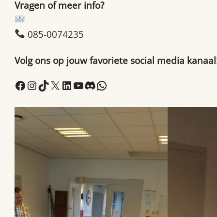
Vragen of meer info?
info@brabantmaatjes.nl
085-0074235
Volg ons op jouw favoriete social media kanaal
Facebook
Instagram
TikTok
X
LinkedIn
YouTube
Discord
WhatsApp