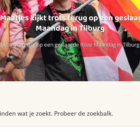
UNCATEGORIZED
Maatjes kijkt trots terug op een gesla
Maandag in Tilburg
ijkt trots terug op een geslaagde Roze Maandag in Tilburg W
vinden wat je zoekt. Probeer de zoekbalk.