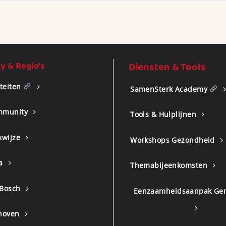
 & Regio's
Diensten & Tools
iteiten
SamenSterk Academy
mmunity
Tools & Hulplijnen
kwijze
Workshops Gezondheid
a
Themabijeenkomsten
 Bosch
Eenzaamheidsaanpak Ge
hoven