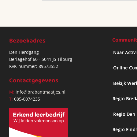
Bezoekadres
Community
Den Herdgang
Naar Activ
Berlagehof 60 - 5041 JS Tilburg
KvK-nummer: 89573552
Online Co
Contactgegevens
Bekijk Wer
M:
info@brabantmaatjes.nl
Regio Bred
T:
085-0074235
Regio Den
Regio Eind