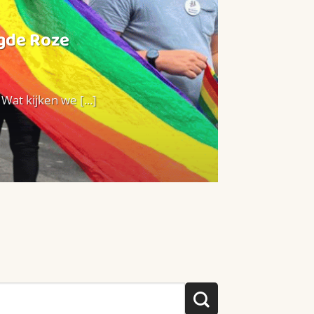
agde Roze
at kijken we [...]