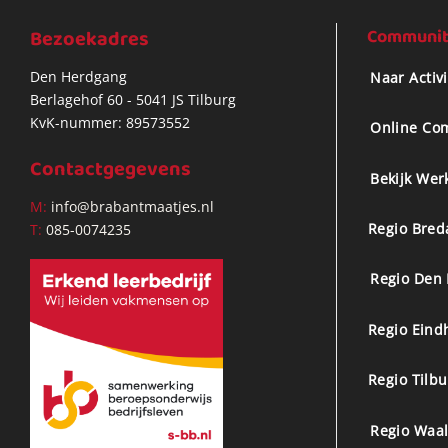
Bezoekadres
Community
Den Herdgang
Naar Activ
Berlagehof 60 - 5041 JS Tilburg
KvK-nummer: 89573552
Online Co
Contactgegevens
Bekijk Wer
M:
info@brabantmaatjes.nl
Regio Bred
T:
085-0074235
Regio Den
Regio Eind
Regio Tilb
Regio Waal