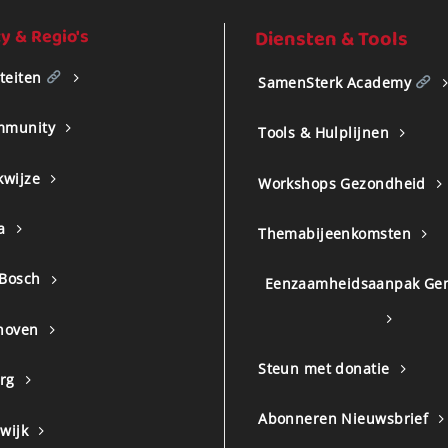
 & Regio's
Diensten & Tools
iteiten
SamenSterk Academy
mmunity
Tools & Hulplijnen
kwijze
Workshops Gezondheid
a
Themabijeenkomsten
 Bosch
Eenzaamheidsaanpak Ge
hoven
Steun met donatie
urg
Abonneren Nieuwsbrief
wijk