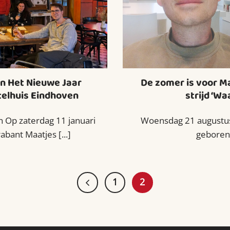
n Het Nieuwe Jaar
De zomer is voor Mar
telhuis Eindhoven
strijd ‘Waa
n Op zaterdag 11 januari
Woensdag 21 augustus 
bant Maatjes [...]
geboren 
1
2