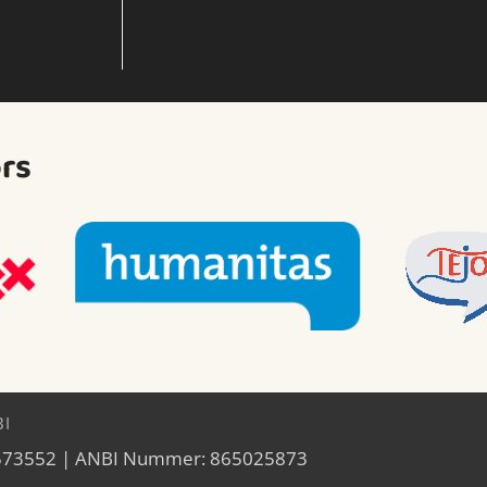
rs
BI
9573552 | ANBI Nummer: 865025873