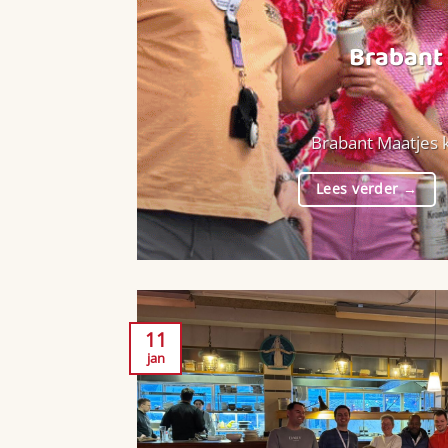
Brabant 
Brabant Maatjes k
Lees verder
→
11
jan