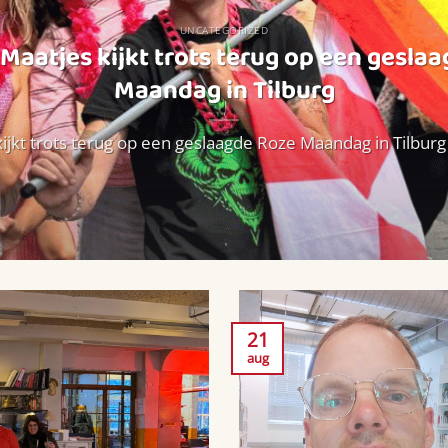
UNCATEGORIZED
Maatjes kijkt trots terug op een gesla
Maandag in Tilburg
ijkt trots terug op een geslaagde Roze Maandag in Tilburg W
21
aug