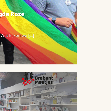
agde Roze
at kijken we [...]