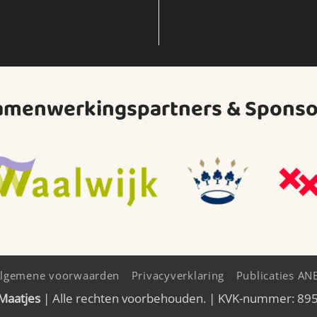
amenwerkingspartners & Sponso
lgemene voorwaarden
Privacyverklaring
Publicaties AN
 Maatjes
| Alle rechten voorbehouden. | KVK-nummer: 8