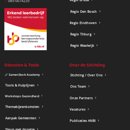
T:
085-0074235
Regio Den Bosch
Regio Eindhoven
Regio Tilburg
Regio Waalwijk
Diensten & Tools
Over de Stichting
SamenSterk Academy
Stichting / Over Ons
Tools & Hulplijnen
Ons Team
Workshops Gezondheid
Onze Partners
Themabijeenkomsten
Vacatures
Aanpak Gemeenten
Publicaties ANBI
Steun met donatie