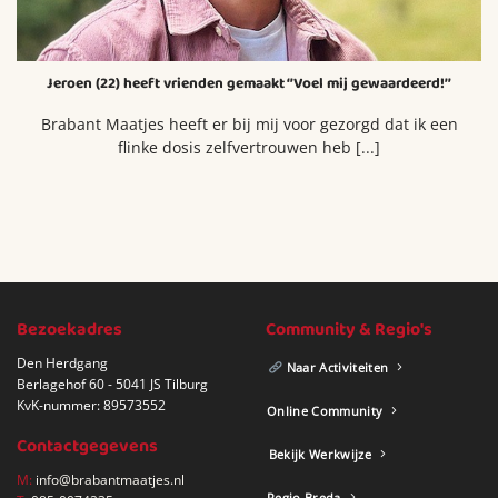
Jeroen (22) heeft vrienden gemaakt ‘’Voel mij gewaardeerd!’’
Brabant Maatjes heeft er bij mij voor gezorgd dat ik een
flinke dosis zelfvertrouwen heb [...]
Bezoekadres
Community & Regio's
Den Herdgang
Naar Activiteiten
Berlagehof 60 - 5041 JS Tilburg
KvK-nummer: 89573552
Online Community
Contactgegevens
Bekijk Werkwijze
M:
info@brabantmaatjes.nl
Regio Breda