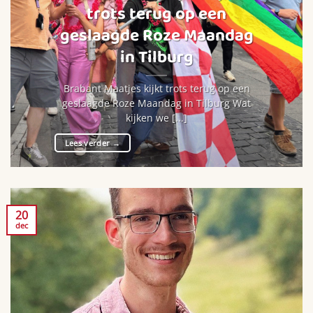
trots terug op een
geslaagde Roze Maandag
in Tilburg
Brabant Maatjes kijkt trots terug op een
geslaagde Roze Maandag in Tilburg Wat
kijken we [...]
Lees verder
→
20
dec