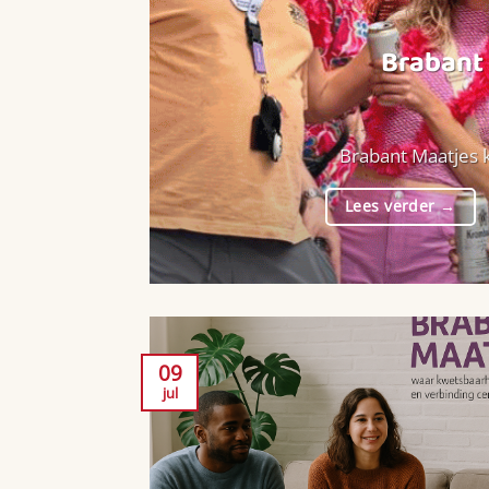
Brabant 
Brabant Maatjes k
Lees verder
→
09
jul