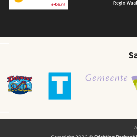
Regio Waal
S
A