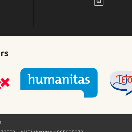
rs
BI