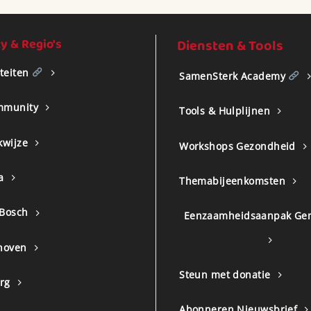
 & Regio's
Diensten & Tools
iteiten
SamenSterk Academy
mmunity
Tools & Hulplijnen
kwijze
Workshops Gezondheid
a
Themabijeenkomsten
 Bosch
Eenzaamheidsaanpak Ge
hoven
Steun met donatie
urg
Abonneren Nieuwsbrief