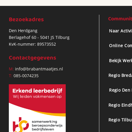
Bezoekadres
Community
Den Herdgang
Naar Activ
Berlagehof 60 - 5041 JS Tilburg
KvK-nummer: 89573552
Online Co
Contactgegevens
Bekijk Wer
M:
info@brabantmaatjes.nl
Regio Bred
T:
085-0074235
Regio Den
Regio Eind
Regio Tilb