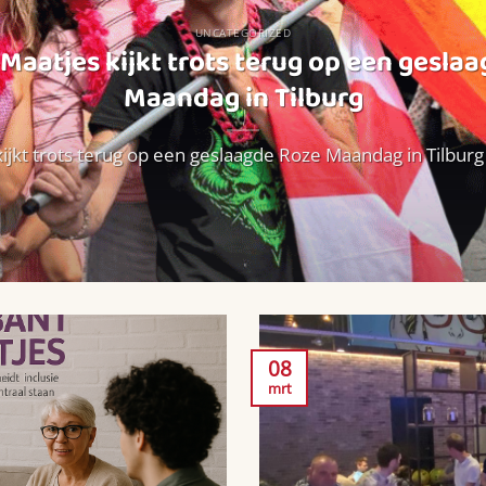
UNCATEGORIZED
Maatjes kijkt trots terug op een gesla
Maandag in Tilburg
ijkt trots terug op een geslaagde Roze Maandag in Tilburg W
08
mrt