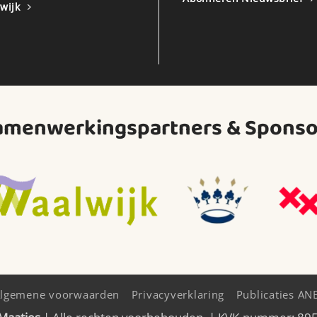
wijk
amenwerkingspartners & Sponso
lgemene voorwaarden
Privacyverklaring
Publicaties AN