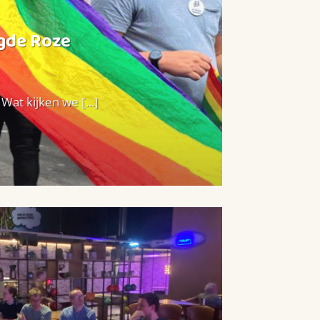
agde Roze
at kijken we [...]