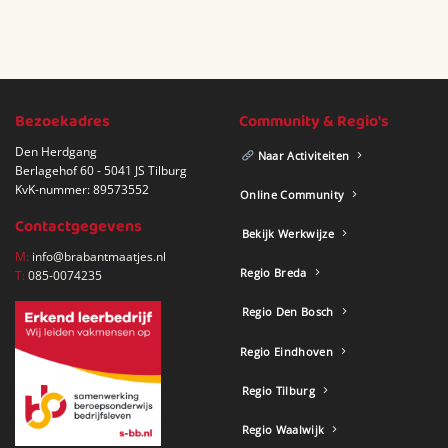
Bezoekadres
Community & Regio's
Den Herdgang
Naar Activiteiten
Berlagehof 60 - 5041 JS Tilburg
KvK-nummer: 89573552
Online Community
Contactgegevens
Bekijk Werkwijze
M:
info@brabantmaatjes.nl
Regio Breda
T:
085-0074235
Regio Den Bosch
Regio Eindhoven
Regio Tilburg
Regio Waalwijk