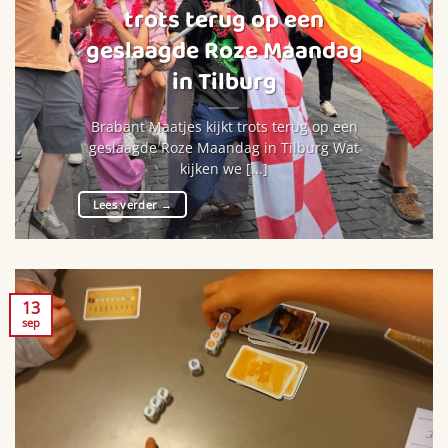
trots terug op een
geslaagde Roze Maandag
in Tilburg
Brabant Maatjes kijkt trots terug op een
geslaagde Roze Maandag in Tilburg Wat
kijken we [...]
Lees verder
→
13
sep