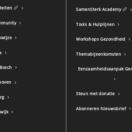
iteiten
SamenSterk Academy
mmunity
Tools & Hulplijnen
kwijze
Workshops Gezondheid
a
Themabijeenkomsten
 Bosch
Eenzaamheidsaanpak Ge
hoven
Steun met donatie
urg
Abonneren Nieuwsbrief
wijk