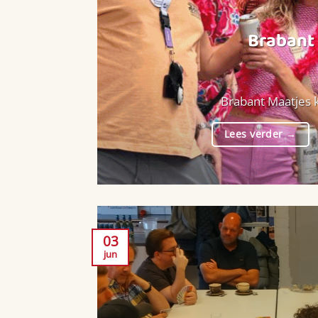
Brabant 
Brabant Maatjes k
Lees verder
→
03
jun