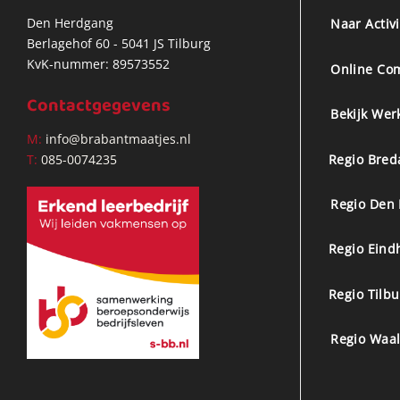
Den Herdgang
Naar Activ
Berlagehof 60 - 5041 JS Tilburg
KvK-nummer: 89573552
Online Co
Contactgegevens
Bekijk Wer
M:
info@brabantmaatjes.nl
Regio Bred
T:
085-0074235
Regio Den
Regio Eind
Regio Tilb
Regio Waal