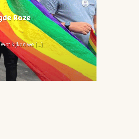
agde Roze
at kijken we [...]