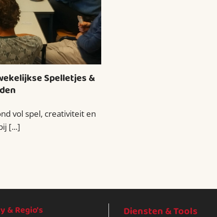
ekelijkse Spelletjes &
nden
d vol spel, creativiteit en
 [...]
 & Regio's
Diensten & Tools