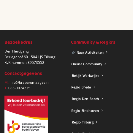
Bezoekadres
Community & Regio's
Den Herdgang
Naar Activiteiten
Berlagehof 60 - 5041 JS Tilburg
KvK-nummer: 89573552
Online Community
Contactgegevens
Bekijk Werkwijze
M:
info@brabantmaatjes.nl
Regio Breda
T:
085-0074235
Regio Den Bosch
Regio Eindhoven
Regio Tilburg