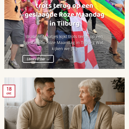
trots terug op een
geslaagde Roze Maandag
in Tilburg
Brabant Maatjes kijkt trots terug op een
geslaagde Roze Maandag in Tilburg Wat
kijken we [...]
Lees verder
→
18
okt