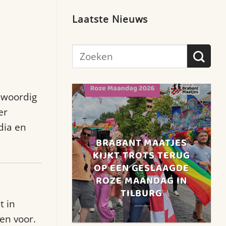
Laatste Nieuws
nwoordig
er
dia en
BRABANT MAATJES
KIJKT TROTS TERUG
OP EEN GESLAAGDE
ROZE MAANDAG IN
TILBURG
t in
en voor.