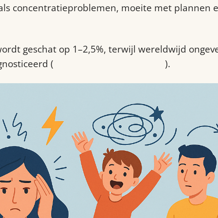
oals concentratieproblemen, moeite met plannen 
wordt geschat op 1–2,5%, terwijl wereldwijd ongev
nosticeerd (
pubmed.ncbi.nlm.nih.gov
).