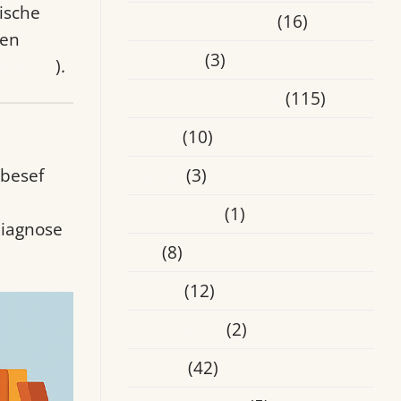
ische
Ervaringsverhalen
(16)
ten
Heusden
(3)
nih.gov
).
Laatste Activiteiten
(115)
Media
(10)
 besef
Online
(3)
Oosterhout
(1)
diagnose
Oss
(8)
Overig
(12)
Roosendaal
(2)
Tilburg
(42)