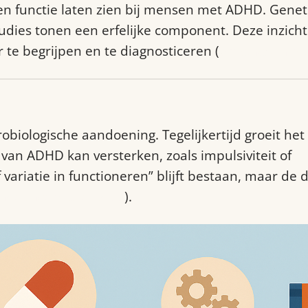
en functie laten zien bij mensen met ADHD. Genet
tudies tonen een erfelijke component. Deze inzich
te begrijpen en te diagnosticeren (
pmc.ncbi.nlm.
?
iologische aandoening. Tegelijkertijd groeit het
n ADHD kan versterken, zoals impulsiviteit of
variatie in functioneren” blijft bestaan, maar de 
healthcare.utah.edu
).