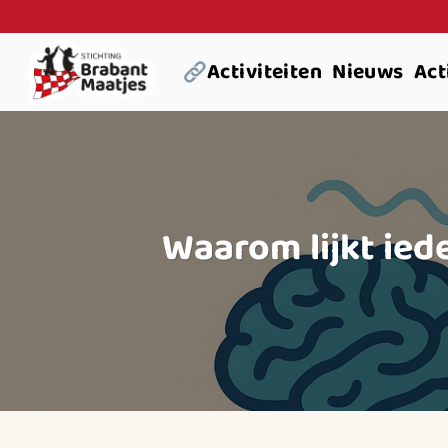
Ga
naar
Activiteiten
Nieuws
Act
inhoud
Waarom lijkt ie