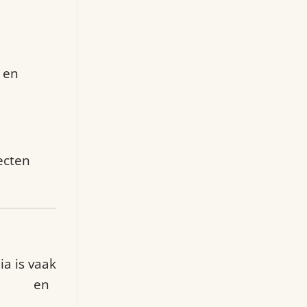
 en
ecten
a is vaak
chten
en