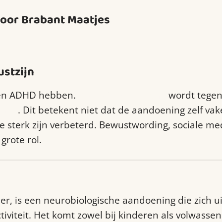
 Door Brabant Maatjes
stzijn
nsen ADHD hebben.
ADHD in Nederland
wordt tege
enen
. Dit betekent niet dat de aandoening zelf vak
 sterk zijn verbeterd. Bewustwording, sociale me
grote rol.
er, is een neurobiologische aandoening die zich ui
iviteit. Het komt zowel bij kinderen als volwassen