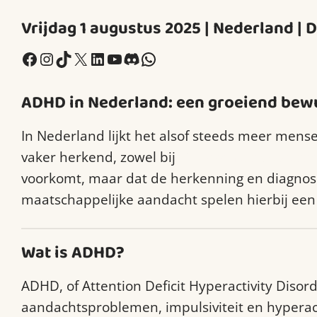
Vrijdag 1 augustus 2025 | Nederland |
Facebook
Instagram
TikTok
X
LinkedIn
YouTube
Discord
WhatsApp
ADHD in Nederland: een groeiend bewu
In Nederland lijkt het alsof steeds meer me
vaker herkend, zowel bij
kinderen als volwass
voorkomt, maar dat de herkenning en diagnose
maatschappelijke aandacht spelen hierbij een 
Wat is ADHD?
ADHD, of Attention Deficit Hyperactivity Disord
aandachtsproblemen, impulsiviteit en hyperact