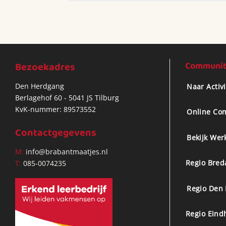
Bezoekadres
Community
Den Herdgang
Naar Activ
Berlagehof 60 - 5041 JS Tilburg
KvK-nummer: 89573552
Online Co
Contactgegevens
Bekijk Wer
M:
info@brabantmaatjes.nl
Regio Bred
T:
085-0074235
Regio Den
Regio Eind