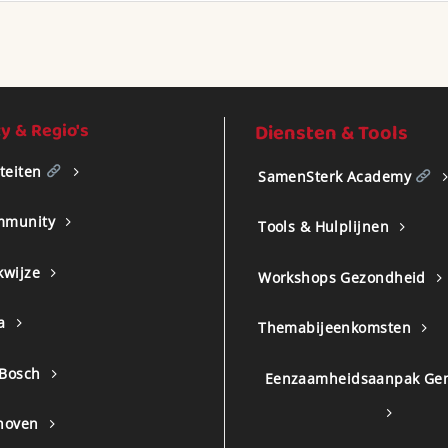
 & Regio's
Diensten & Tools
iteiten
SamenSterk Academy
mmunity
Tools & Hulplijnen
kwijze
Workshops Gezondheid
a
Themabijeenkomsten
 Bosch
Eenzaamheidsaanpak Ge
hoven