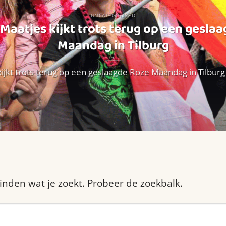
UNCATEGORIZED
Maatjes kijkt trots terug op een gesla
Maandag in Tilburg
ijkt trots terug op een geslaagde Roze Maandag in Tilburg W
vinden wat je zoekt. Probeer de zoekbalk.