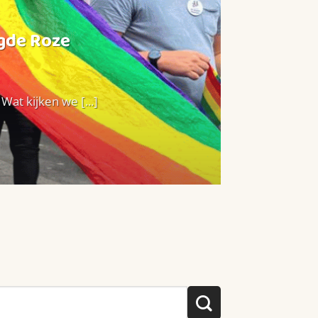
agde Roze
at kijken we [...]