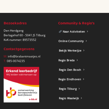
Bezoekadres
Community & Regio's
Den Herdgang
Naar Activiteiten
Berlagehof 60 - 5041 JS Tilburg
KvK-nummer: 89573552
Online Community
Contactgegevens
Bekijk Werkwijze
M:
info@brabantmaatjes.nl
Regio Breda
T:
085-0074235
Regio Den Bosch
Regio Eindhoven
Regio Tilburg
Regio Waalwijk