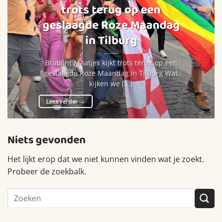
trots terug op een
geslaagde Roze Maandag
in Tilburg
Brabant Maatjes kijkt trots terug op een
geslaagde Roze Maandag in Tilburg Wat
kijken we [...]
Lees verder
→
Niets gevonden
Het lijkt erop dat we niet kunnen vinden wat je zoekt.
Probeer de zoekbalk.