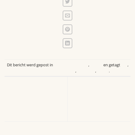
Dit bericht werd gepost in
Laatste Activiteiten
,
Tilburg
en getagt
013
,
Coalitie Tegen Eenzaamheid
,
Roadburn
,
tilburg
.
Een warme uitnodiging
Een paasgroet vol
voor het Connectie Café
verbinding en creativiteit:
Breda – Vrije inloop in
bloemschikken bij
samenwerking met
FlowerWise in Tilburg
Humanitas Breda