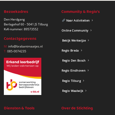
Bezoekadres
Community & Regio's
Den Herdgang
Naar Activiteiten
Berlagehof 60 - 5041 JS Tilburg
KvK-nummer: 89573552
Online Community
Contactgegevens
Bekijk Werkwijze
M:
info@brabantmaatjes.nl
Regio Breda
T:
085-0074235
Regio Den Bosch
Regio Eindhoven
Regio Tilburg
Regio Waalwijk
Diensten & Tools
Over de Stichting