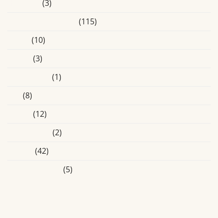
Heusden
(3)
Laatste Activiteiten
(115)
Media
(10)
Online
(3)
Oosterhout
(1)
Oss
(8)
Overig
(12)
Roosendaal
(2)
Tilburg
(42)
Uncategorized
(5)