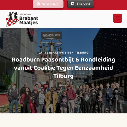
Ga
WhatsApp
Discord
naar
inhoud
LAATSTE ACTIVITEITEN
,
TILBURG
Roadburn Paasontbijt & Rondleiding
vanuit Coalitie Tegen Eenzaamheid
Tilburg