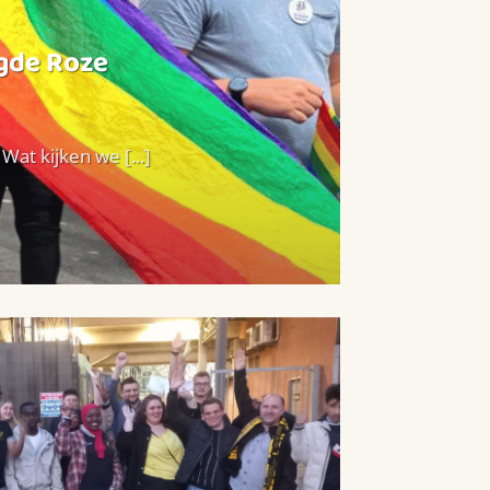
agde Roze
at kijken we [...]