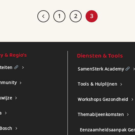
1
2
3
 & Regio's
Diensten & Tools
iteiten
SamenSterk Academy
mmunity
Tools & Hulplijnen
kwijze
Workshops Gezondheid
a
Themabijeenkomsten
 Bosch
Eenzaamheidsaanpak Ge