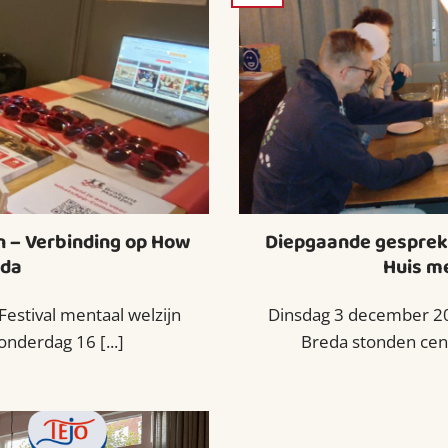
n – Verbinding op How
Diepgaande gesprekk
eda
Huis m
estival mentaal welzijn
Dinsdag 3 december 2
nderdag 16 [...]
Breda stonden cent