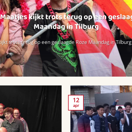
UNCATEGORIZED
Maatjes kijkt trots terug op een gesla
Maandag in Tilburg
ijkt trots terug op een geslaagde Roze Maandag in Tilburg W
12
apr