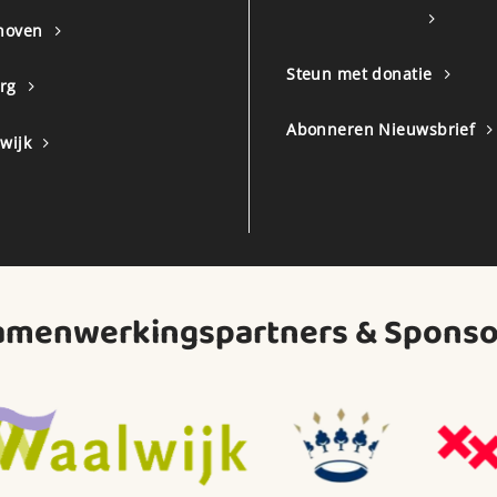
hoven
Steun met donatie
urg
Abonneren Nieuwsbrief
wijk
amenwerkingspartners & Sponso