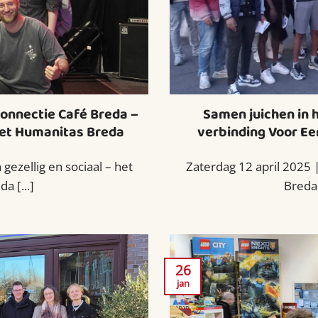
Connectie Café Breda –
Samen juichen in 
met Humanitas Breda
verbinding Voor Ee
ezellig en sociaal – het
Zaterdag 12 april 2025 
a [...]
Breda 
26
jan