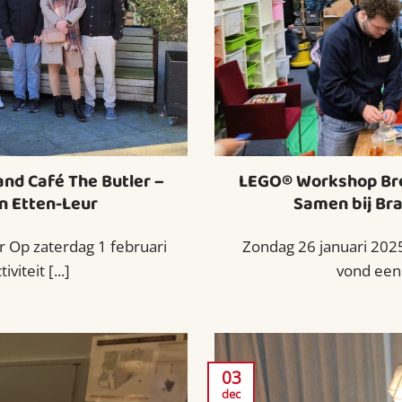
nd Café The Butler –
LEGO® Workshop Br
n Etten-Leur
Samen bij Br
r Op zaterdag 1 februari
Zondag 26 januari 202
iteit [...]
vond een 
03
dec