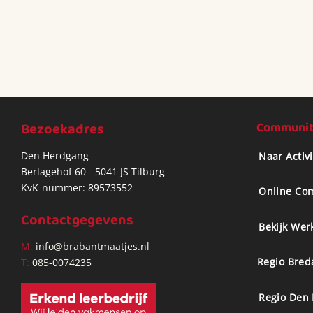
Bezoekadres
Community
Den Herdgang
Naar Activ
Berlagehof 60 - 5041 JS Tilburg
KvK-nummer: 89573552
Online Co
Contactgegevens
Bekijk Wer
M:
info@brabantmaatjes.nl
Regio Bred
T:
085-0074235
Regio Den