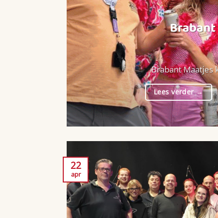
Brabant 
Brabant Maatjes k
Lees verder
→
22
apr