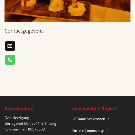
Contactgegevens
Bezoekadres
Community & Regio's
Den Herdgang
Naar Activiteiten
Berlagehof 60 - 5041 JS Tilburg
KvK-nummer: 89573552
Online Community