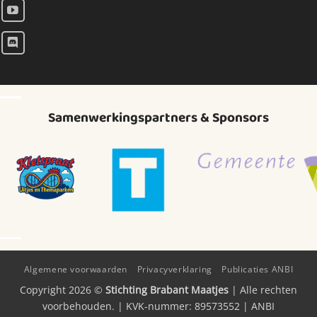
Samenwerkingspartners & Sponsors
Algemene voorwaarden
Privacyverklaring
Publicaties ANBI
Copyright 2026 ©
Stichting Brabant Maatjes
| Alle rechten
voorbehouden. | KVK-nummer: 89573552 | ANBI