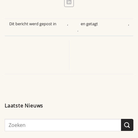
Dit bericht werd gepost in
Blogs
,
Breda
en getagt
Vrijwilligerswerk
,
Weekend
.
Social Café Waalwijk
Maatjes vinden op festival –
Zandonk: 2-wekelijkse
Jeroen en Lucas ontmoeten
Spelletjes & Creatiefe
elkaar via Brabant Maatjes
avonden
Laatste Nieuws