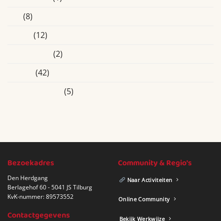
Oss
(8)
Overig
(12)
Roosendaal
(2)
Tilburg
(42)
Uncategorized
(5)
Bezoekadres
Community & Regio's
Den Herdgang
Naar Activiteiten
Berlagehof 60 - 5041 JS Tilburg
KvK-nummer: 89573552
Online Community
Contactgegevens
Bekijk Werkwijze