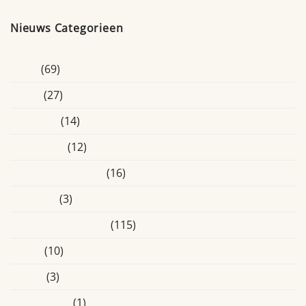
Nieuws Categorieen
Blogs
(69)
Breda
(27)
Educatief
(14)
Eindhoven
(12)
Ervaringsverhalen
(16)
Heusden
(3)
Laatste Activiteiten
(115)
Media
(10)
Online
(3)
Oosterhout
(1)