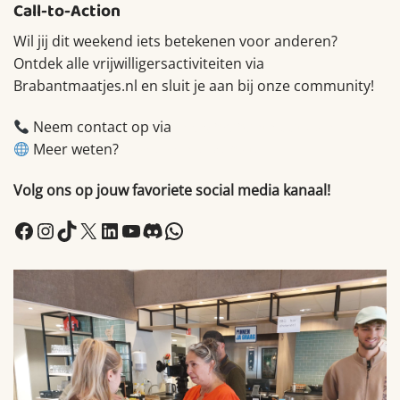
Call-to-Action
Wil jij dit weekend iets betekenen voor anderen?
Ontdek alle vrijwilligersactiviteiten via
Brabantmaatjes.nl en sluit je aan bij onze community!
Neem contact op via
info@brabantmaatjes.nl
Meer weten?
Bezoek onze website.
Volg ons op jouw favoriete social media kanaal!
Facebook
Instagram
TikTok
X
LinkedIn
YouTube
Discord
WhatsApp