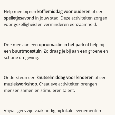
1. Sociale ontmoetingen
Help mee bij een
koffiemiddag voor ouderen
of een
spelletjesavond
in jouw stad. Deze activiteiten zorgen
voor gezelligheid en verminderen eenzaamheid.
2. Natuur & duurzaamheid
Doe mee aan een
opruimactie in het park
of help bij
een
buurtmoestuin
. Zo draag je bij aan een groene en
schone omgeving.
3. Creatieve projecten
Ondersteun een
knutselmiddag voor kinderen
of een
muziekworkshop
. Creatieve activiteiten brengen
mensen samen en stimuleren talent.
4. Evenementen & festivals
Vrijwilligers zijn vaak nodig bij lokale evenementen