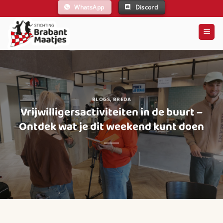
Ga
WhatsApp
Discord
naar
inhoud
BLOGS
,
BREDA
Vrijwilligersactiviteiten in de buurt –
Ontdek wat je dit weekend kunt doen