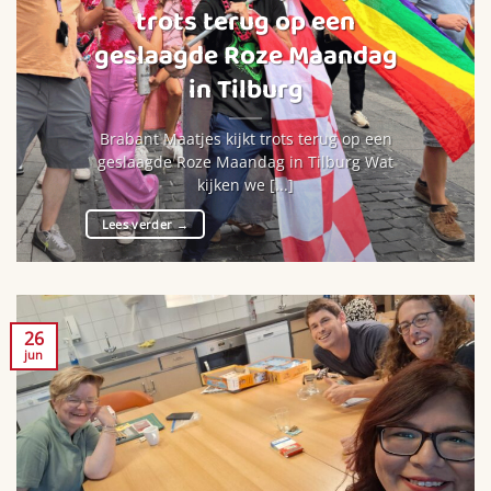
trots terug op een
geslaagde Roze Maandag
in Tilburg
Brabant Maatjes kijkt trots terug op een
geslaagde Roze Maandag in Tilburg Wat
kijken we [...]
Lees verder
→
26
jun