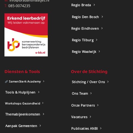
M:
info@brabantmaatjes.nl
Regio Breda
T:
085-0074235
Regio Den Bosch
Regio Eindhoven
Regio Tilburg
Regio Waalwijk
Diensten & Tools
Over de Stichting
SamenSterk Academy
Stichting / Over Ons
Tools & Hulplijnen
Ons Team
Workshops Gezondheid
Onze Partners
Themabijeenkomsten
Vacatures
Aanpak Gemeenten
Publicaties ANBI