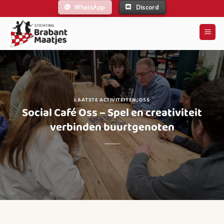
Ga
WhatsApp
Discord
naar
inhoud
LAATSTE ACTIVITEITEN
,
OSS
Social Café Oss – Spel en creativiteit
verbinden buurtgenoten