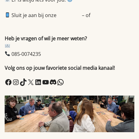
https://shop.brabantmaatjes.nl/
Sluit je aan bij onze
WhatsApp
– of
Discordcommunity
Heb je vragen of wil je meer weten?
info@brabantmaatjes.nl
085-0074235
Volg ons op jouw favoriete social media kanaal!
Facebook
Instagram
TikTok
X
LinkedIn
YouTube
Discord
WhatsApp