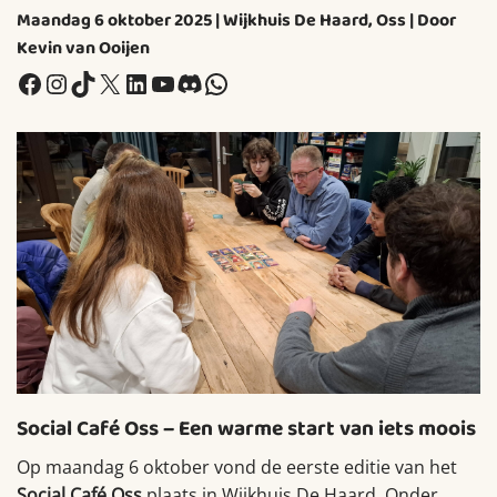
Maandag 6 oktober 2025 | Wijkhuis De Haard, Oss
|
Door
Kevin van Ooijen
Facebook
Instagram
TikTok
X
LinkedIn
YouTube
Discord
WhatsApp
Social Café Oss – Een warme start van iets moois
Op maandag 6 oktober vond de eerste editie van het
Social Café Oss
plaats in Wijkhuis De Haard. Onder