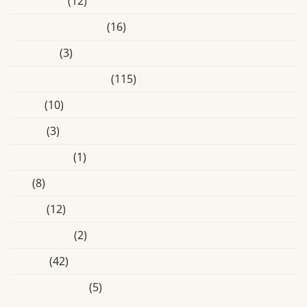
Eindhoven
(12)
Ervaringsverhalen
(16)
Heusden
(3)
Laatste Activiteiten
(115)
Media
(10)
Online
(3)
Oosterhout
(1)
Oss
(8)
Overig
(12)
Roosendaal
(2)
Tilburg
(42)
Uncategorized
(5)