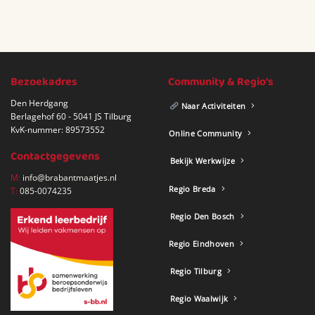
Bezoekadres
Community & Regio's
Den Herdgang
Naar Activiteiten
Berlagehof 60 - 5041 JS Tilburg
KvK-nummer: 89573552
Online Community
Contactgegevens
Bekijk Werkwijze
M:
info@brabantmaatjes.nl
Regio Breda
T:
085-0074235
Regio Den Bosch
Regio Eindhoven
Regio Tilburg
Regio Waalwijk