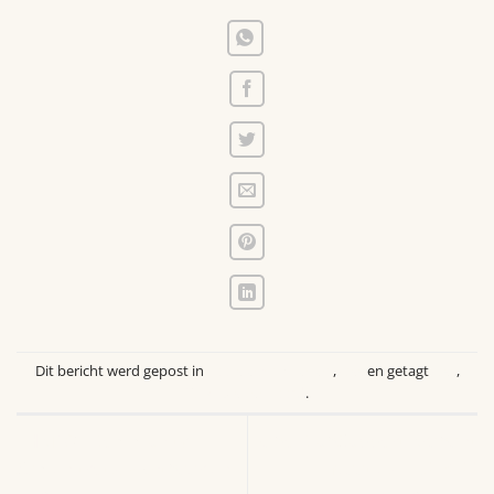
Dit bericht werd gepost in
Laatste Activiteiten
,
Oss
en getagt
Oss
,
Wijkhuis De Haard
.
LHBTIQ+ Community –
Rabo ClubSupport Brabant
Samen trots, zichtbaar en
Maatjes – €843,88