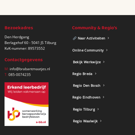
Bezoekadres
Community & Regio's
Den Herdgang
Naar Activiteiten
Berlagehof 60 - 5041 JS Tilburg
KvK-nummer: 89573552
Online Community
Contactgegevens
Bekijk Werkwijze
M:
info@brabantmaatjes.nl
Regio Breda
T:
085-0074235
Regio Den Bosch
Regio Eindhoven
Regio Tilburg
Regio Waalwijk