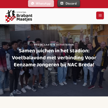
Ga
WhatsApp
Discord
naar
inhoud
BREDA
,
LAATSTE ACTIVITEITEN
Samen juichen in het stadion:
Voetbalavond met verbinding Voor
Eenzame Jongeren bij NAC Breda!