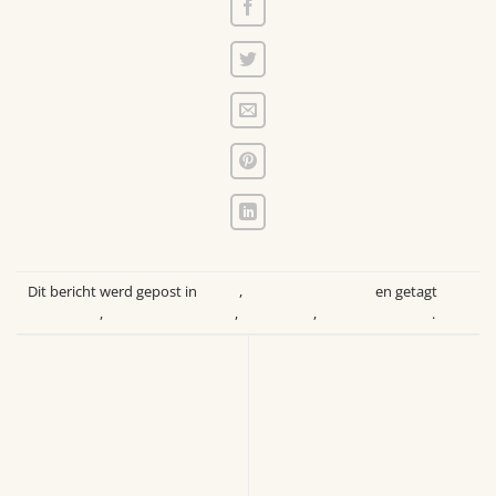
Dit bericht werd gepost in
Breda
,
Laatste Activiteiten
en getagt
NAC
Breda
,
TegenEenzaamheid
,
TEJO Breda
,
Voetbalwedstrijd
.
Zelf activiteit opzetten: een
Samen voor verbinding:
natuurwandeling
Maandelijks Social Friday
Kaatsheuvel georganiseerd
Café in Tilburg tegen
door Brabant Maatjes-
Eenzaamheid
jongeren!