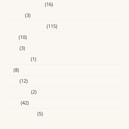
Ervaringsverhalen
(16)
Heusden
(3)
Laatste Activiteiten
(115)
Media
(10)
Online
(3)
Oosterhout
(1)
Oss
(8)
Overig
(12)
Roosendaal
(2)
Tilburg
(42)
Uncategorized
(5)