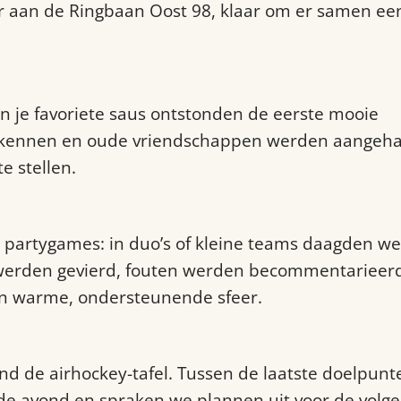
ar aan de Ringbaan Oost 98, klaar om er samen ee
en je favoriete saus ontstonden de eerste mooie
r kennen en oude vriendschappen werden aangeh
e stellen.
 partygames: in duo’s of kleine teams daagden we
 werden gevierd, fouten werden becommentarieer
en warme, ondersteunende sfeer.
 de airhockey-tafel. Tussen de laatste doelpunt
de avond en spraken we plannen uit voor de volg