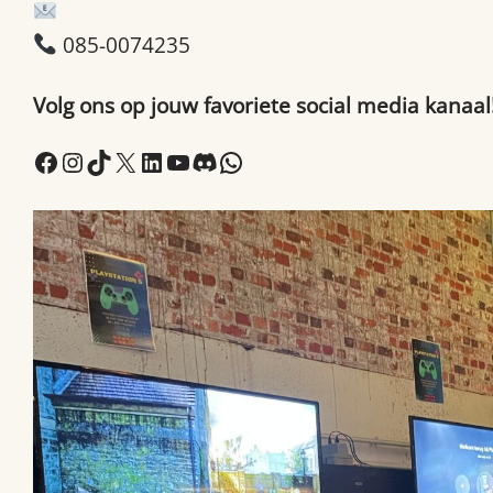
info@brabantmaatjes.nl
085-0074235
Volg ons op jouw favoriete social media kanaal
Facebook
Instagram
TikTok
X
LinkedIn
YouTube
Discord
WhatsApp