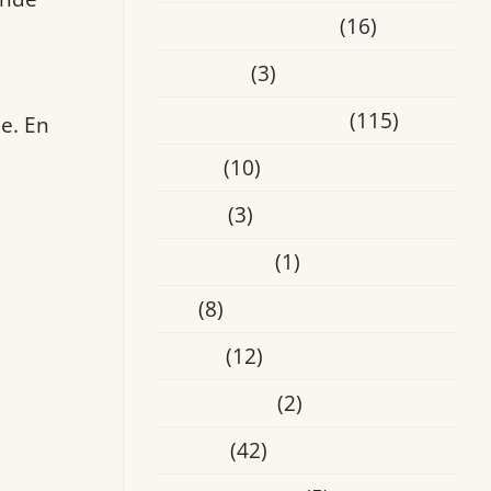
Ervaringsverhalen
(16)
Heusden
(3)
Laatste Activiteiten
(115)
e. En
Media
(10)
Online
(3)
Oosterhout
(1)
Oss
(8)
Overig
(12)
Roosendaal
(2)
Tilburg
(42)