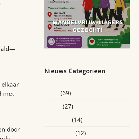
n
WANDELVRIJWILLIGERS
GEZOCHT!
aald—
Nieuws Categorieen
 elkaar
Blogs
(69)
d met
Breda
(27)
Educatief
(14)
en door
Eindhoven
(12)
ende