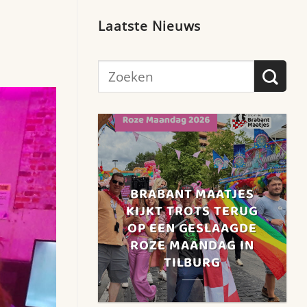
Laatste Nieuws
BRABANT MAATJES
KIJKT TROTS TERUG
OP EEN GESLAAGDE
ROZE MAANDAG IN
TILBURG