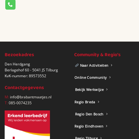
Bezoekadres
Community & Regio's
Den Herdgang
Naar Activiteiten
Berlagehof 60 - 5041 JS Tilburg
KvK-nummer: 89573552
Online Community
Contactgegevens
Bekijk Werkwijze
M:
info@brabantmaatjes.nl
Regio Breda
T:
085-0074235
Regio Den Bosch
Regio Eindhoven
Regio Tilburg