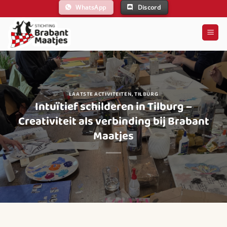
Ga
WhatsApp
Discord
naar
inhoud
LAATSTE ACTIVITEITEN
,
TILBURG
Intuïtief schilderen in Tilburg –
Creativiteit als verbinding bij Brabant
Maatjes