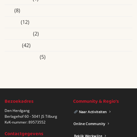
Oss
(8)
Overig
(12)
Roosendaal
(2)
Tilburg
(42)
Uncategorized
(5)
Bezoekadres
Community & Regio's
Den Herdgang
Naar Activiteiten
Berlagehof 60 - 5041 JS Tilburg
KvK-nummer: 89573552
Online Community
Contactgegevens
Bekijk Werkwijze