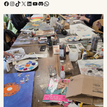
Facebook
Instagram
TikTok
X
LinkedIn
YouTube
Discord
WhatsApp