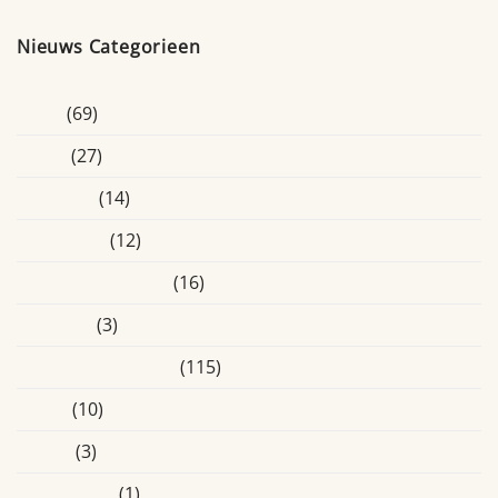
Nieuws Categorieen
Blogs
(69)
Breda
(27)
Educatief
(14)
Eindhoven
(12)
Ervaringsverhalen
(16)
Heusden
(3)
Laatste Activiteiten
(115)
Media
(10)
Online
(3)
Oosterhout
(1)