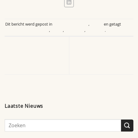
Dit bericht werd gepost in
Laatste Activiteiten
,
Tilburg
en getagt
Living
Museum
,
tilburg
,
verbinding
,
workshop
.
Gezamenlijk eten in
QMUSIC Foute Party
Waalwijk – Creativiteit en
Eindhoven PSV – The Big
verbinding bij Brabant
One in Philips Stadion 20
Maatjes
juni 2026
Laatste Nieuws