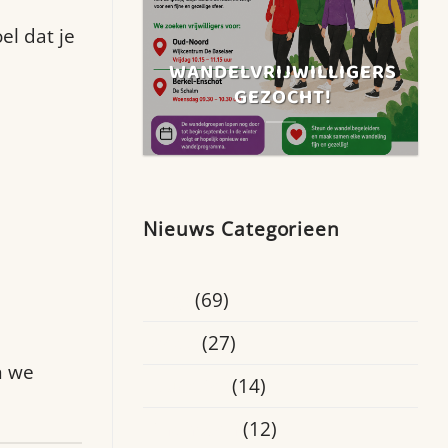
el dat je
WANDELVRIJWILLIGERS
GEZOCHT!
Nieuws Categorieen
Blogs
(69)
Breda
(27)
n we
Educatief
(14)
Eindhoven
(12)