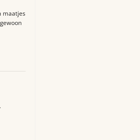
n maatjes
f gewoon
.