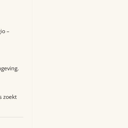
io –
ngeving.
s zoekt