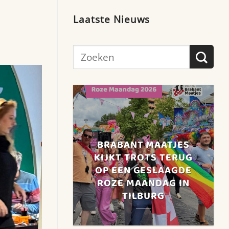
Laatste Nieuws
BRABANT MAATJES
KIJKT TROTS TERUG
OP EEN GESLAAGDE
ROZE MAANDAG IN
TILBURG