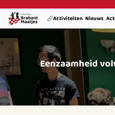
Ga
naar
Activiteiten
Nieuws
Act
inhoud
Eenzaamheid volw