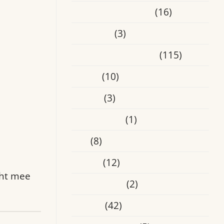
Ervaringsverhalen
(16)
Heusden
(3)
Laatste Activiteiten
(115)
Media
(10)
Online
(3)
Oosterhout
(1)
Oss
(8)
Overig
(12)
cht mee
Roosendaal
(2)
Tilburg
(42)