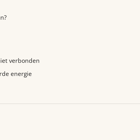
en?
 niet verbonden
erde energie