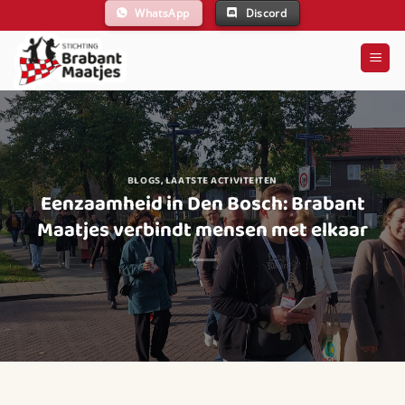
Ga
WhatsApp
Discord
naar
inhoud
BLOGS
,
LAATSTE ACTIVITEITEN
Eenzaamheid in Den Bosch: Brabant
Maatjes verbindt mensen met elkaar