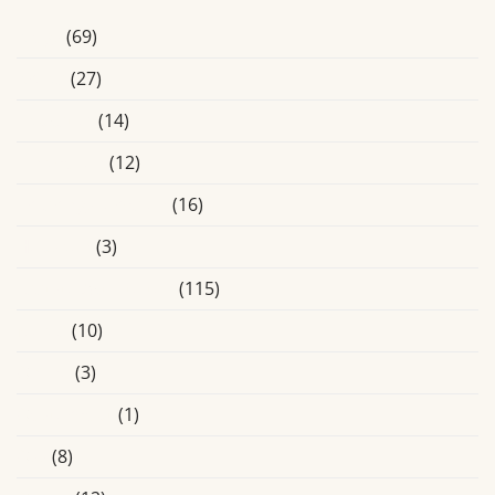
Blogs
(69)
Breda
(27)
Educatief
(14)
Eindhoven
(12)
Ervaringsverhalen
(16)
Heusden
(3)
Laatste Activiteiten
(115)
Media
(10)
Online
(3)
Oosterhout
(1)
Oss
(8)