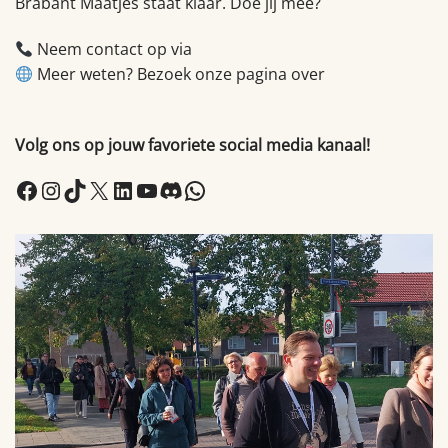
Brabant Maatjes staat klaar. Doe jij mee?
Neem contact op via
info@brabantmaatjes.nl
Meer weten? Bezoek onze pagina over
maatjesprojecten in Den Bosch
Volg ons op jouw favoriete social media kanaal!
Facebook
Instagram
TikTok
X
LinkedIn
YouTube
Discord
WhatsApp