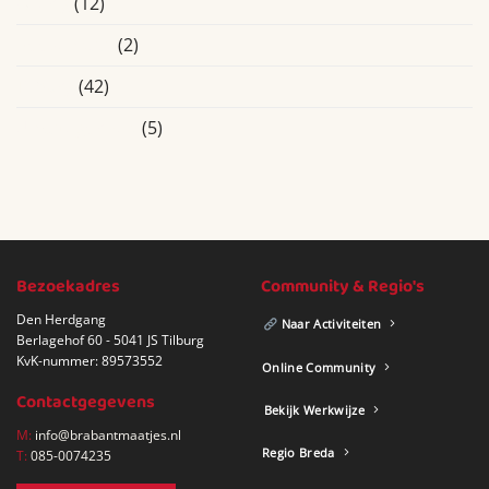
Overig
(12)
Roosendaal
(2)
Tilburg
(42)
Uncategorized
(5)
Bezoekadres
Community & Regio's
Den Herdgang
Naar Activiteiten
Berlagehof 60 - 5041 JS Tilburg
KvK-nummer: 89573552
Online Community
Contactgegevens
Bekijk Werkwijze
M:
info@brabantmaatjes.nl
Regio Breda
T:
085-0074235