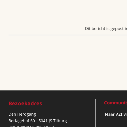
Dit bericht is gepost 
Retrogamebeurs Tilburg – Ontdek retro g
consoles en community
Bezoekadres
Community
Den Herdgang
Naar Activ
Berlagehof 60 - 5041 JS Tilburg