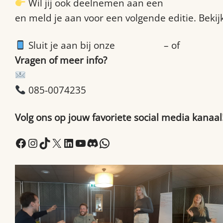
Wil jij ook deelnemen aan een
communicatiet
en meld je aan voor een volgende editie. Beki
Sluit je aan bij onze
WhatsApp
– of
Discord
Vragen of meer info?
info@brabantmaatjes.nl
085-0074235
Volg ons op jouw favoriete social media kanaal
Facebook
Instagram
TikTok
X
LinkedIn
YouTube
Discord
WhatsApp