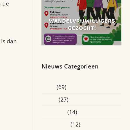
n de
WANDELVRIJWILLIGERS
GEZOCHT!
 is dan
Nieuws Categorieen
Blogs
(69)
Breda
(27)
Educatief
(14)
Eindhoven
(12)