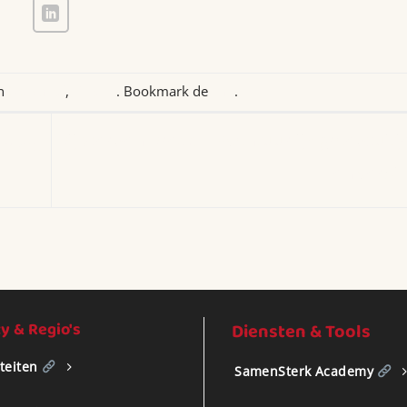
in
Educatief
,
Tilburg
. Bookmark de
link
.
Bijlwerpen Breda – Avontuurlijk groepsuitje
ames,
en verbi
 & Regio's
Diensten & Tools
iteiten
SamenSterk Academy