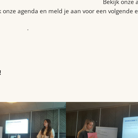
raining voor vrijwilligers in Tilburg
?
Bekijk onze 
jk onze agenda en meld je aan voor een volgende ed
community
.
!