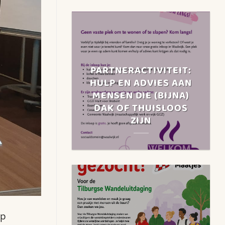
PARTNERACTIVITEIT:
HULP EN ADVIES AAN
MENSEN DIE (BIJNA)
DAK OF THUISLOOS
ZIJN
op