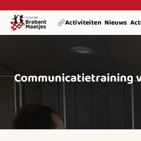
Ga
naar
Activiteiten
Nieuws
Act
inhoud
Communicatietraining vri