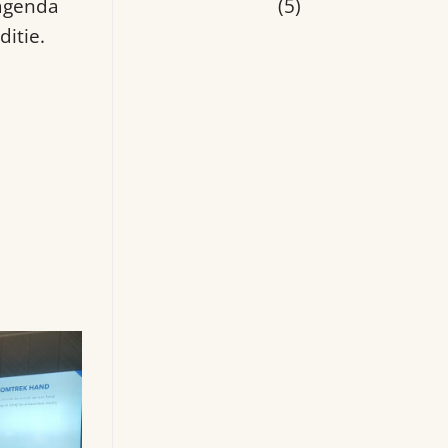
agenda
Uncategorized
(5)
itie.