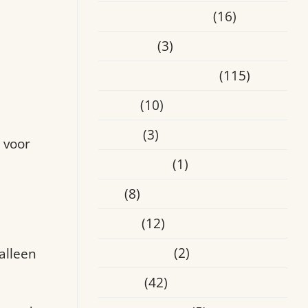
Ervaringsverhalen
(16)
Heusden
(3)
Laatste Activiteiten
(115)
Media
(10)
Online
(3)
 voor
Oosterhout
(1)
Oss
(8)
Overig
(12)
amen
Roosendaal
(2)
alleen
Tilburg
(42)