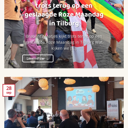
trots terug op een
geslaagde Roze Maandag
in Tilburg
Brabant Maatjes kijkt trots terug op een
geslaagde Roze Maandag in Tilburg Wat
kijken we [...]
Lees verder
→
28
sep