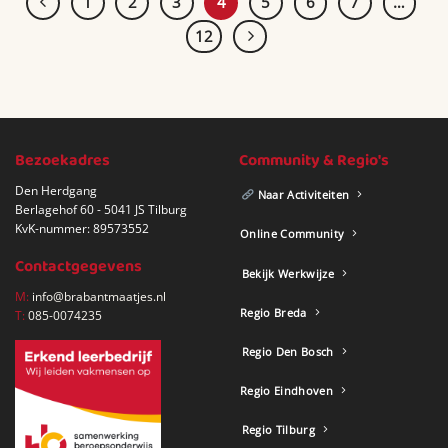
1
2
3
4
5
6
7
…
12
Bezoekadres
Community & Regio's
Den Herdgang
Naar Activiteiten
Berlagehof 60 - 5041 JS Tilburg
KvK-nummer: 89573552
Online Community
Contactgegevens
Bekijk Werkwijze
M:
info@brabantmaatjes.nl
Regio Breda
T:
085-0074235
Regio Den Bosch
Regio Eindhoven
Regio Tilburg