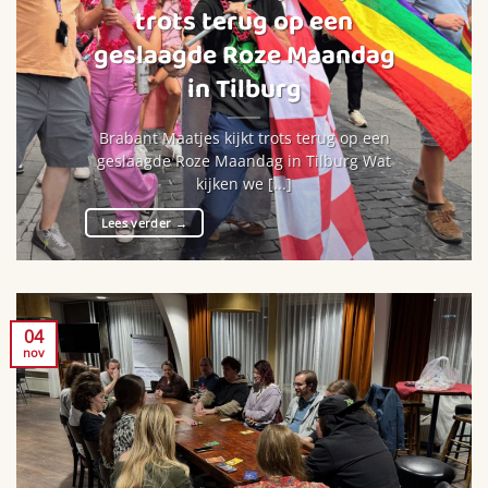
trots terug op een
geslaagde Roze Maandag
in Tilburg
Brabant Maatjes kijkt trots terug op een
geslaagde Roze Maandag in Tilburg Wat
kijken we [...]
Lees verder
→
04
nov