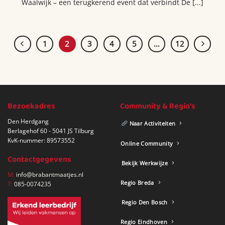
Waalwijk – een terugkerend event dat verbindt De [...]
1
2
3
4
5
…
12
Bezoekadres
Community & Regio's
Den Herdgang
Naar Activiteiten
Berlagehof 60 - 5041 JS Tilburg
KvK-nummer: 89573552
Online Community
Contactgegevens
Bekijk Werkwijze
M:
info@brabantmaatjes.nl
Regio Breda
T:
085-0074235
Regio Den Bosch
Regio Eindhoven