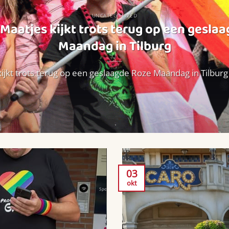
UNCATEGORIZED
Maatjes kijkt trots terug op een gesla
Maandag in Tilburg
ijkt trots terug op een geslaagde Roze Maandag in Tilburg W
03
okt