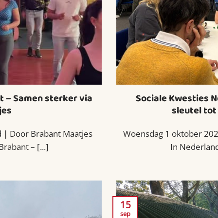
t – Samen sterker via
Sociale Kwesties N
jes
sleutel tot
 | Door Brabant Maatjes
Woensdag 1 oktober 2025
rabant – [...]
In Nederland
15
sep