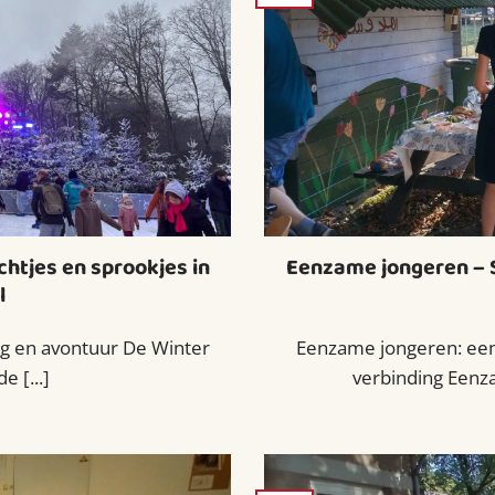
ichtjes en sprookjes in
Eenzame jongeren –
l
ng en avontuur De Winter
Eenzame jongeren: een
e [...]
verbinding Eenzam