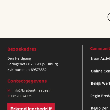
Bezoekadres
Community
Den Herdgang
Naar Activ
Berlagehof 60 - 5041 JS Tilburg
KvK-nummer: 89573552
Online Co
Contactgegevens
Bekijk Wer
M:
info@brabantmaatjes.nl
Regio Bred
T:
085-0074235
Regio Den