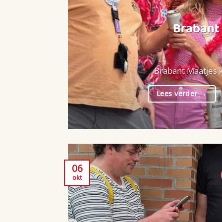
Brabant 
Brabant Maatjes k
Lees verder
→
06
okt