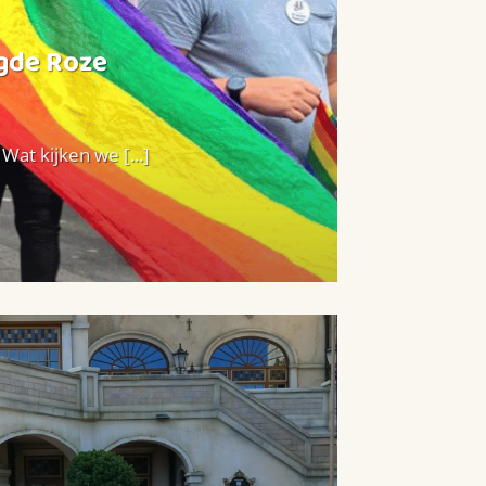
agde Roze
at kijken we [...]