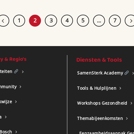
1
2
3
4
5
…
7
 & Regio's
Diensten & Tools
iteiten
SamenSterk Academy
mmunity
Tools & Hulplijnen
kwijze
Workshops Gezondheid
a
Themabijeenkomsten
 Bosch
Eenzaamheidsaanpak Ge