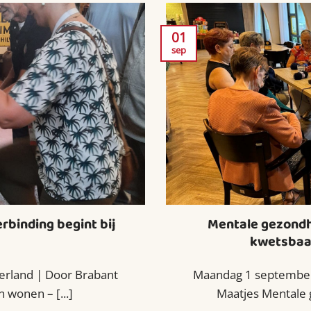
01
sep
rbinding begint bij
Mentale gezondh
kwetsbaar
rland | Door Brabant
Maandag 1 september
 wonen – [...]
Maatjes Mentale g