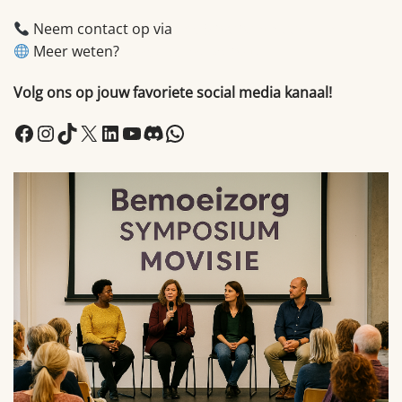
Neem contact op via
info@brabantmaatjes.nl
Meer weten?
Bezoek onze website.
Volg ons op jouw favoriete social media kanaal!
Facebook
Instagram
TikTok
X
LinkedIn
YouTube
Discord
WhatsApp