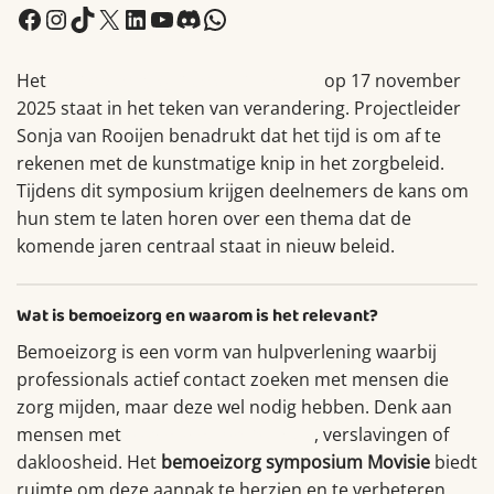
Facebook
Instagram
TikTok
X
LinkedIn
YouTube
Discord
WhatsApp
Het
bemoeizorg symposium Movisie
op 17 november
2025 staat in het teken van verandering. Projectleider
Sonja van Rooijen benadrukt dat het tijd is om af te
rekenen met de kunstmatige knip in het zorgbeleid.
Tijdens dit symposium krijgen deelnemers de kans om
hun stem te laten horen over een thema dat de
komende jaren centraal staat in nieuw beleid.
Wat is bemoeizorg en waarom is het relevant?
Bemoeizorg is een vorm van hulpverlening waarbij
professionals actief contact zoeken met mensen die
zorg mijden, maar deze wel nodig hebben. Denk aan
mensen met
psychische problemen
, verslavingen of
dakloosheid. Het
bemoeizorg symposium Movisie
biedt
ruimte om deze aanpak te herzien en te verbeteren.