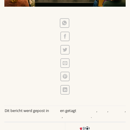
Dit bericht werd gepost in
Blogs
en getagt
activiteiten
,
Blogs
,
eenzaam
,
Eenzaamheid
,
Mentaal Welzijn
.
Aankondiging &