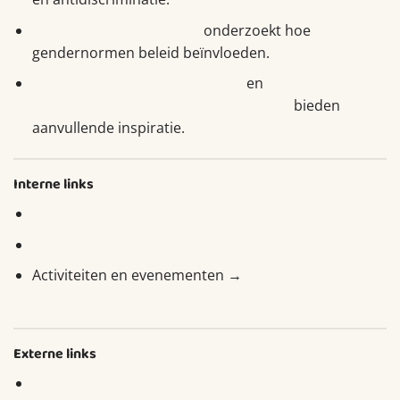
Podcast Sociale Kwesties
onderzoekt hoe
gendernormen beleid beïnvloeden.
Transitiearena Utrecht (12 nov)
en
Symposium
Werkplaatsen Sociaal Domein (13 nov)
bieden
aanvullende inspiratie.
Interne links
Brabant Maatjes – Over ons
Shop Brabant Maatjes
Activiteiten en evenementen →
klik op
naar de
activiteiten
Externe links
Movisie – Bemoeizorg symposium