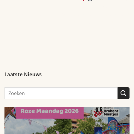
Brabant Maatjes in Actie In
Nieuwe Samenwerking
Den Bosch: 20 Deelnemers
Waalwijk: RKC Waalwijk en
Doorbreken Sociale
Stichting Brabant Maatjes
Isolement
Samen Tegen
Eenzaamheid!
Laatste Nieuws