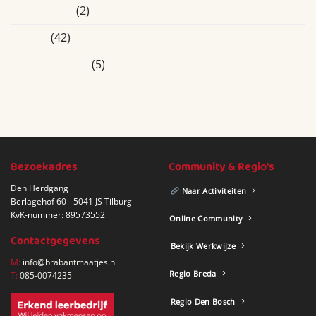
Roosendaal
(2)
Tilburg
(42)
Uncategorized
(5)
Bezoekadres
Community & Regio's
Den Herdgang
Naar Activiteiten
Berlagehof 60 - 5041 JS Tilburg
KvK-nummer: 89573552
Online Community
Contactgegevens
Bekijk Werkwijze
M:
info@brabantmaatjes.nl
Regio Breda
T:
085-0074235
Regio Den Bosch