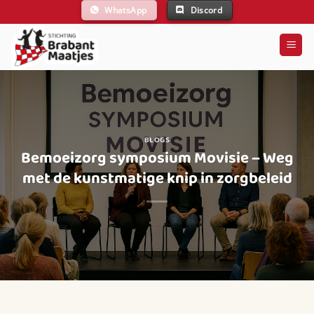
Ga
WhatsApp
Discord
naar
inhoud
BLOGS
Bemoeizorg symposium Movisie – Weg
met de kunstmatige knip in zorgbeleid