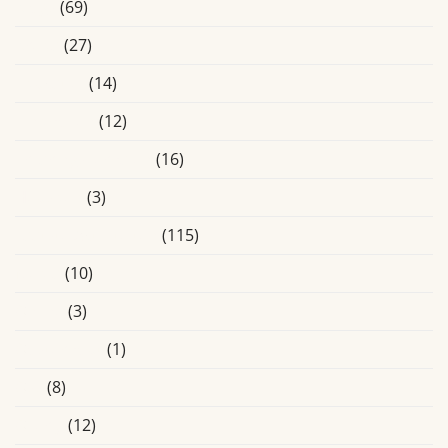
Blogs
(69)
Breda
(27)
Educatief
(14)
Eindhoven
(12)
Ervaringsverhalen
(16)
Heusden
(3)
Laatste Activiteiten
(115)
Media
(10)
Online
(3)
Oosterhout
(1)
Oss
(8)
Overig
(12)